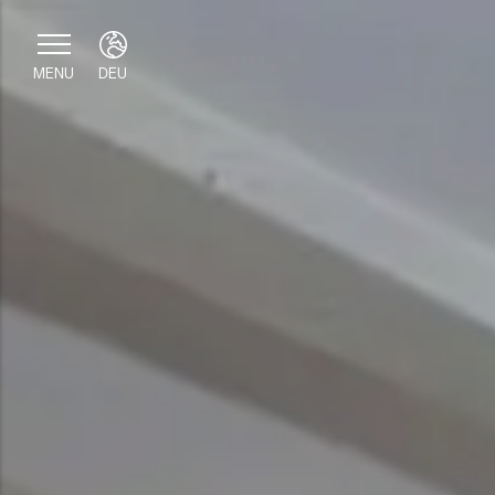
MENU
DEU
ENG
ITA
DEU