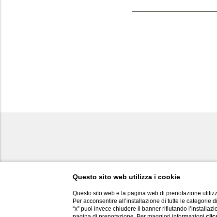
Questo sito web utilizza i cookie
Questo sito web e la pagina web di prenotazione utilizz
Per acconsentire all’installazione di tutte le categorie 
“x” puoi invece chiudere il banner rifiutando l’installazi
pagina di prenotazione. Per maggiori informazioni
clic