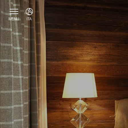
MENU
ITA
ENG
ITA
DEU